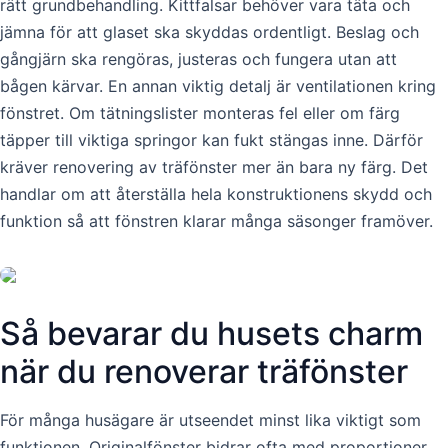
rätt grundbehandling. Kittfalsar behöver vara täta och
jämna för att glaset ska skyddas ordentligt. Beslag och
gångjärn ska rengöras, justeras och fungera utan att
bågen kärvar. En annan viktig detalj är ventilationen kring
fönstret. Om tätningslister monteras fel eller om färg
täpper till viktiga springor kan fukt stängas inne. Därför
kräver renovering av träfönster mer än bara ny färg. Det
handlar om att återställa hela konstruktionens skydd och
funktion så att fönstren klarar många säsonger framöver.
Så bevarar du husets charm
när du renoverar träfönster
För många husägare är utseendet minst lika viktigt som
funktionen. Originalfönster bidrar ofta med proportioner,