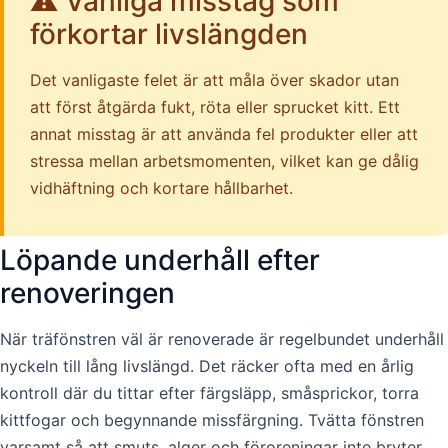
⚠️ Vanliga misstag som
förkortar livslängden
Det vanligaste felet är att måla över skador utan
att först åtgärda fukt, röta eller sprucket kitt. Ett
annat misstag är att använda fel produkter eller att
stressa mellan arbetsmomenten, vilket kan ge dålig
vidhäftning och kortare hållbarhet.
Löpande underhåll efter
renoveringen
När träfönstren väl är renoverade är regelbundet underhåll
nyckeln till lång livslängd. Det räcker ofta med en årlig
kontroll där du tittar efter färgsläpp, småsprickor, torra
kittfogar och begynnande missfärgning. Tvätta fönstren
varsamt så att smuts, alger och föroreningar inte bryter