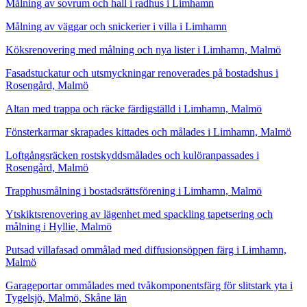
Målning av sovrum och hall i radhus i Limhamn
Målning av väggar och snickerier i villa i Limhamn
Köksrenovering med målning och nya lister i Limhamn, Malmö
Fasadstuckatur och utsmyckningar renoverades på bostadshus i
Rosengård, Malmö
Altan med trappa och räcke färdigställd i Limhamn, Malmö
Fönsterkarmar skrapades kittades och målades i Limhamn, Malmö
Loftgångsräcken rostskyddsmålades och kulöranpassades i
Rosengård, Malmö
Trapphusmålning i bostadsrättsförening i Limhamn, Malmö
Ytskiktsrenovering av lägenhet med spackling tapetsering och
målning i Hyllie, Malmö
Putsad villafasad ommålad med diffusionsöppen färg i Limhamn,
Malmö
Garageportar ommålades med tvåkomponentsfärg för slitstark yta i
Tygelsjö, Malmö, Skåne län