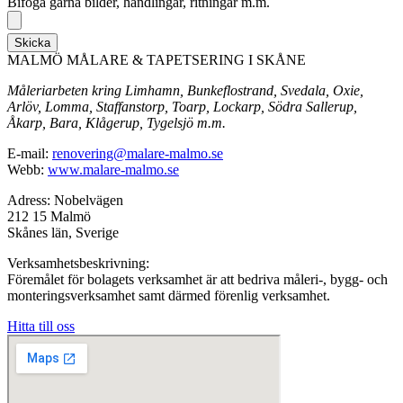
Bifoga gärna bilder, handlingar, ritningar m.m.
Skicka
MALMÖ MÅLARE & TAPETSERING I SKÅNE
Måleriarbeten kring Limhamn, Bunkeflostrand, Svedala, Oxie,
Arlöv, Lomma, Staffanstorp, Toarp, Lockarp, Södra Sallerup,
Åkarp, Bara, Klågerup, Tygelsjö m.m.
E-mail:
renovering@malare-malmo.se
Webb:
www.malare-malmo.se
Adress: Nobelvägen
212 15 Malmö
Skånes län, Sverige
Verksamhetsbeskrivning:
Föremålet för bolagets verksamhet är att bedriva måleri-, bygg- och
monteringsverksamhet samt därmed förenlig verksamhet.
Hitta till oss