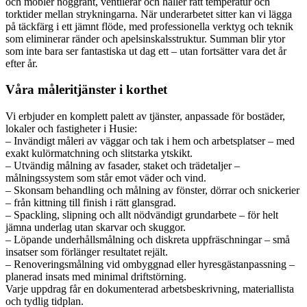
och möbler noggrant, ventilerar och håller rätt temperatur och
torktider mellan strykningarna. När underarbetet sitter kan vi lägga
på täckfärg i ett jämnt flöde, med professionella verktyg och teknik
som eliminerar ränder och apelsinskalsstruktur. Summan blir ytor
som inte bara ser fantastiska ut dag ett – utan fortsätter vara det år
efter år.
Våra måleritjänster i korthet
Vi erbjuder en komplett palett av tjänster, anpassade för bostäder,
lokaler och fastigheter i Husie:
– Invändigt måleri av väggar och tak i hem och arbetsplatser – med
exakt kulörmatchning och slitstarka ytskikt.
– Utvändig målning av fasader, staket och trädetaljer –
målningssystem som står emot väder och vind.
– Skonsam behandling och målning av fönster, dörrar och snickerier
– från kittning till finish i rätt glansgrad.
– Spackling, slipning och allt nödvändigt grundarbete – för helt
jämna underlag utan skarvar och skuggor.
– Löpande underhållsmålning och diskreta uppfräschningar – små
insatser som förlänger resultatet rejält.
– Renoveringsmålning vid ombyggnad eller hyresgästanpassning –
planerad insats med minimal driftstörning.
Varje uppdrag får en dokumenterad arbetsbeskrivning, materiallista
och tydlig tidplan.