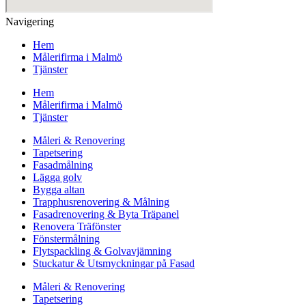
Navigering
Hem
Målerifirma i Malmö
Tjänster
Hem
Målerifirma i Malmö
Tjänster
Måleri & Renovering
Tapetsering
Fasadmålning
Lägga golv
Bygga altan
Trapphusrenovering & Målning
Fasadrenovering & Byta Träpanel
Renovera Träfönster
Fönstermålning
Flytspackling & Golvavjämning
Stuckatur & Utsmyckningar på Fasad
Måleri & Renovering
Tapetsering