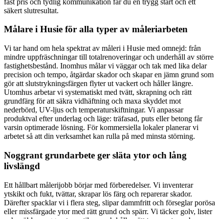
fast pris och tydlig kommunikation får du en trygg start och ett
säkert slutresultat.
Målare i Husie för alla typer av måleriarbeten
Vi tar hand om hela spektrat av måleri i Husie med omnejd: från
mindre uppfräschningar till totalrenoveringar och underhåll av större
fastighetsbestånd. Inomhus målar vi väggar och tak med lika delar
precision och tempo, åtgärdar skador och skapar en jämn grund som
gör att slutstrykningsfärgen flyter ut vackert och håller längre.
Utomhus arbetar vi systematiskt med tvätt, skrapning och rätt
grundfärg för att säkra vidhäftning och maxa skyddet mot
nederbörd, UV-ljus och temperaturskiftningar. Vi anpassar
produktval efter underlag och läge: träfasad, puts eller betong får
varsin optimerade lösning. För kommersiella lokaler planerar vi
arbetet så att din verksamhet kan rulla på med minsta störning.
Noggrant grundarbete ger släta ytor och lång
livslängd
Ett hållbart målerijobb börjar med förberedelser. Vi inventerar
ytskikt och fukt, tvättar, skrapar lös färg och reparerar skador.
Därefter spacklar vi i flera steg, slipar dammfritt och förseglar porösa
eller missfärgade ytor med rätt grund och spärr. Vi täcker golv, lister