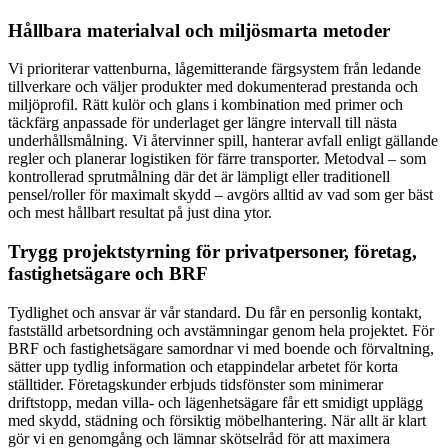
Hållbara materialval och miljösmarta metoder
Vi prioriterar vattenburna, lågemitterande färgsystem från ledande
tillverkare och väljer produkter med dokumenterad prestanda och
miljöprofil. Rätt kulör och glans i kombination med primer och
täckfärg anpassade för underlaget ger längre intervall till nästa
underhållsmålning. Vi återvinner spill, hanterar avfall enligt gällande
regler och planerar logistiken för färre transporter. Metodval – som
kontrollerad sprutmålning där det är lämpligt eller traditionell
pensel/roller för maximalt skydd – avgörs alltid av vad som ger bäst
och mest hållbart resultat på just dina ytor.
Trygg projektstyrning för privatpersoner, företag,
fastighetsägare och BRF
Tydlighet och ansvar är vår standard. Du får en personlig kontakt,
fastställd arbetsordning och avstämningar genom hela projektet. För
BRF och fastighetsägare samordnar vi med boende och förvaltning,
sätter upp tydlig information och etappindelar arbetet för korta
ställtider. Företagskunder erbjuds tidsfönster som minimerar
driftstopp, medan villa- och lägenhetsägare får ett smidigt upplägg
med skydd, städning och försiktig möbelhantering. När allt är klart
gör vi en genomgång och lämnar skötselråd för att maximera