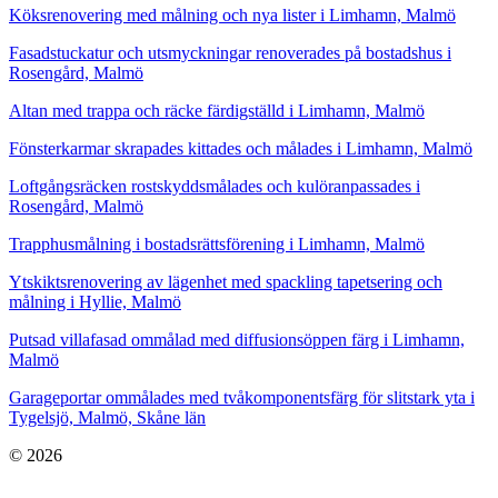
Köksrenovering med målning och nya lister i Limhamn, Malmö
Fasadstuckatur och utsmyckningar renoverades på bostadshus i
Rosengård, Malmö
Altan med trappa och räcke färdigställd i Limhamn, Malmö
Fönsterkarmar skrapades kittades och målades i Limhamn, Malmö
Loftgångsräcken rostskyddsmålades och kulöranpassades i
Rosengård, Malmö
Trapphusmålning i bostadsrättsförening i Limhamn, Malmö
Ytskiktsrenovering av lägenhet med spackling tapetsering och
målning i Hyllie, Malmö
Putsad villafasad ommålad med diffusionsöppen färg i Limhamn,
Malmö
Garageportar ommålades med tvåkomponentsfärg för slitstark yta i
Tygelsjö, Malmö, Skåne län
© 2026