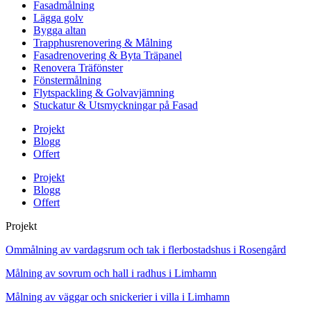
Fasadmålning
Lägga golv
Bygga altan
Trapphusrenovering & Målning
Fasadrenovering & Byta Träpanel
Renovera Träfönster
Fönstermålning
Flytspackling & Golvavjämning
Stuckatur & Utsmyckningar på Fasad
Projekt
Blogg
Offert
Projekt
Blogg
Offert
Projekt
Ommålning av vardagsrum och tak i flerbostadshus i Rosengård
Målning av sovrum och hall i radhus i Limhamn
Målning av väggar och snickerier i villa i Limhamn