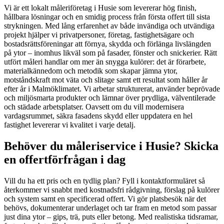
Vi är ett lokalt måleriföretag i Husie som levererar hög finish,
hållbara lösningar och en smidig process från första offert till sista
strykningen. Med lång erfarenhet av både invändiga och utvändiga
projekt hjälper vi privatpersoner, företag, fastighetsägare och
bostadsrättsföreningar att förnya, skydda och förlänga livslängden
på ytor – inomhus likväl som på fasader, fönster och snickerier. Rätt
utfört måleri handlar om mer än snygga kulörer: det är förarbete,
materialkännedom och metodik som skapar jämna ytor,
motståndskraft mot väta och slitage samt ett resultat som håller år
efter år i Malmöklimatet. Vi arbetar strukturerat, använder beprövade
och miljösmarta produkter och lämnar över prydliga, välventilerade
och städade arbetsplatser. Oavsett om du vill modernisera
vardagsrummet, säkra fasadens skydd eller uppdatera en hel
fastighet levererar vi kvalitet i varje detalj.
Behöver du måleriservice i Husie? Skicka
en offertförfrågan i dag
Vill du ha ett pris och en tydlig plan? Fyll i kontaktformuläret så
återkommer vi snabbt med kostnadsfri rådgivning, förslag på kulörer
och system samt en specificerad offert. Vi gör platsbesök när det
behövs, dokumenterar underlaget och tar fram en metod som passar
just dina ytor – gips, trä, puts eller betong. Med realistiska tidsramar,