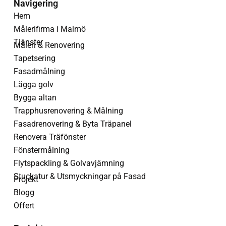
Navigering
Hem
Målerifirma i Malmö
Tjänster
Måleri & Renovering
Tapetsering
Fasadmålning
Lägga golv
Bygga altan
Trapphusrenovering & Målning
Fasadrenovering & Byta Träpanel
Renovera Träfönster
Fönstermålning
Flytspackling & Golvavjämning
Stuckatur & Utsmyckningar på Fasad
Projekt
Blogg
Offert