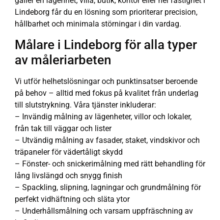
gäller en lägenhet, villa, butik, kontor eller hel fastighet i
Lindeborg får du en lösning som prioriterar precision,
hållbarhet och minimala störningar i din vardag.
Målare i Lindeborg för alla typer
av måleriarbeten
Vi utför helhetslösningar och punktinsatser beroende
på behov – alltid med fokus på kvalitet från underlag
till slutstrykning. Våra tjänster inkluderar:
– Invändig målning av lägenheter, villor och lokaler,
från tak till väggar och lister
– Utvändig målning av fasader, staket, vindskivor och
träpaneler för vädertåligt skydd
– Fönster- och snickerimålning med rätt behandling för
lång livslängd och snygg finish
– Spackling, slipning, lagningar och grundmålning för
perfekt vidhäftning och släta ytor
– Underhållsmålning och varsam uppfräschning av