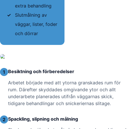
extra behandling
✓
Slutmålning av
väggar, lister, foder
och dörrar
Besiktning och förberedelser
1
Arbetet började med att ytorna granskades rum för
rum. Därefter skyddades omgivande ytor och allt
underarbete planerades utifrån väggarnas skick,
tidigare behandlingar och snickeriernas slitage.
Spackling, slipning och målning
2