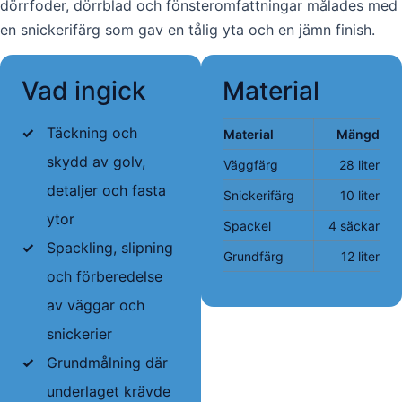
dörrfoder, dörrblad och fönsteromfattningar målades med
en snickerifärg som gav en tålig yta och en jämn finish.
Vad ingick
Material
✓
Täckning och
Material
Mängd
skydd av golv,
Väggfärg
28 liter
detaljer och fasta
Snickerifärg
10 liter
ytor
Spackel
4 säckar
✓
Spackling, slipning
Grundfärg
12 liter
och förberedelse
av väggar och
snickerier
✓
Grundmålning där
underlaget krävde