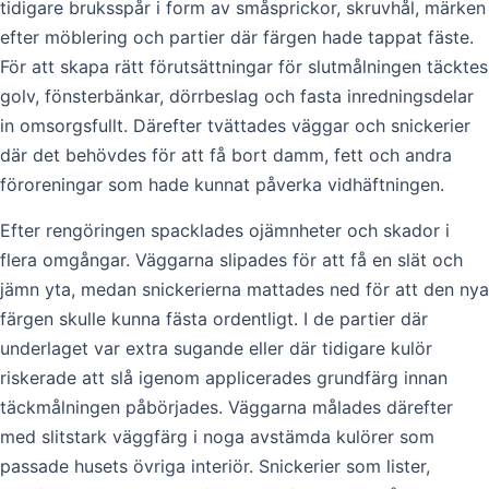
tidigare bruksspår i form av småsprickor, skruvhål, märken
efter möblering och partier där färgen hade tappat fäste.
För att skapa rätt förutsättningar för slutmålningen täcktes
golv, fönsterbänkar, dörrbeslag och fasta inredningsdelar
in omsorgsfullt. Därefter tvättades väggar och snickerier
där det behövdes för att få bort damm, fett och andra
föroreningar som hade kunnat påverka vidhäftningen.
Efter rengöringen spacklades ojämnheter och skador i
flera omgångar. Väggarna slipades för att få en slät och
jämn yta, medan snickerierna mattades ned för att den nya
färgen skulle kunna fästa ordentligt. I de partier där
underlaget var extra sugande eller där tidigare kulör
riskerade att slå igenom applicerades grundfärg innan
täckmålningen påbörjades. Väggarna målades därefter
med slitstark väggfärg i noga avstämda kulörer som
passade husets övriga interiör. Snickerier som lister,