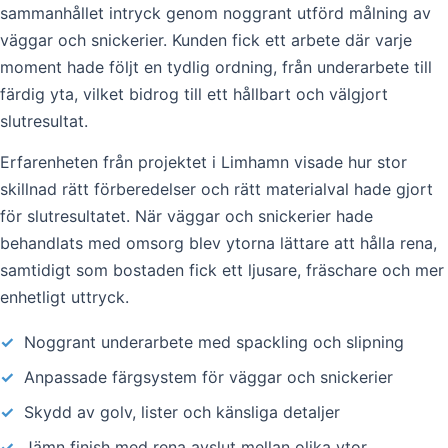
sammanhållet intryck genom noggrant utförd målning av
väggar och snickerier. Kunden fick ett arbete där varje
moment hade följt en tydlig ordning, från underarbete till
färdig yta, vilket bidrog till ett hållbart och välgjort
slutresultat.
Erfarenheten från projektet i Limhamn visade hur stor
skillnad rätt förberedelser och rätt materialval hade gjort
för slutresultatet. När väggar och snickerier hade
behandlats med omsorg blev ytorna lättare att hålla rena,
samtidigt som bostaden fick ett ljusare, fräschare och mer
enhetligt uttryck.
✓
Noggrant underarbete med spackling och slipning
✓
Anpassade färgsystem för väggar och snickerier
✓
Skydd av golv, lister och känsliga detaljer
✓
Jämn finish med rena avslut mellan olika ytor