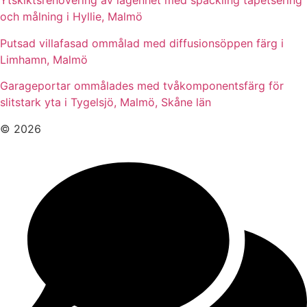
Ytskiktsrenovering av lägenhet med spackling tapetsering
och målning i Hyllie, Malmö
Putsad villafasad ommålad med diffusionsöppen färg i
Limhamn, Malmö
Garageportar ommålades med tvåkomponentsfärg för
slitstark yta i Tygelsjö, Malmö, Skåne län
© 2026