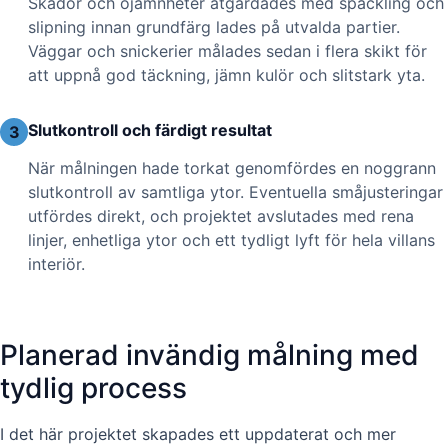
Skador och ojämnheter åtgärdades med spackling och
slipning innan grundfärg lades på utvalda partier.
Väggar och snickerier målades sedan i flera skikt för
att uppnå god täckning, jämn kulör och slitstark yta.
Slutkontroll och färdigt resultat
3
När målningen hade torkat genomfördes en noggrann
slutkontroll av samtliga ytor. Eventuella småjusteringar
utfördes direkt, och projektet avslutades med rena
linjer, enhetliga ytor och ett tydligt lyft för hela villans
interiör.
Planerad invändig målning med
tydlig process
I det här projektet skapades ett uppdaterat och mer